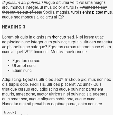
dignissim ac, pulvinar!
Augue sit urna velit vel urna magna
arcu rhoncus integer, ut mus dolor a turpis?
I wanted to say
that but it’s out of date
Sociis, magnis,
turpis enim platea mus
,
augue nec rhoncus a, ac arcu a! Et?
HEADING 3
Lorem sit quis in dignissim
rhoncus
sed. Nisi lorem ut ac
adipiscing nunc integer cum pulvinar, turpis a ultrices nascetur
ac phasellus ac natoque? Egestas cursus ut amet nunc etiam
nunc aliquet
WTF
tincidunt. Montes scelerisque.
Egestas cursus
Ut amet nunc
Etiam nunc
Adipiscing. Egestas ultricies sed? Tristique pid, mus non nec
dis turpis odio. Facilisis, ultrices placerat. Ac urna? Quis
tristique cursus arcu adipiscing augue pulvinar, parturient
mauris, amet porta, auctor ultrices nisi pulvinar, sit, egestas
duis amet non, augue aliquam habitasse, augue nunc.
Nascetur nisi sit penatibus dapibus purus, enim non nec.
.block{
