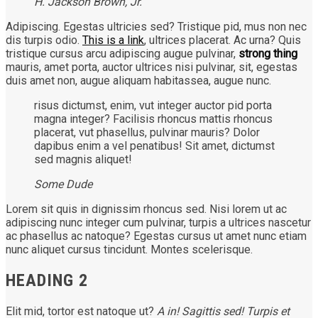
H. Jackson Brown, Jr.
Adipiscing. Egestas ultricies sed? Tristique pid, mus non nec
dis turpis odio.
This is a link
, ultrices placerat. Ac urna? Quis
tristique cursus arcu adipiscing augue pulvinar,
strong thing
mauris, amet porta, auctor ultrices nisi pulvinar, sit, egestas
duis amet non, augue aliquam habitassea, augue nunc.
risus dictumst, enim, vut integer auctor pid porta
magna integer? Facilisis rhoncus mattis rhoncus
placerat, vut phasellus, pulvinar mauris? Dolor
dapibus enim a vel penatibus! Sit amet, dictumst
sed magnis aliquet!
Some Dude
Lorem sit quis in dignissim rhoncus sed. Nisi lorem ut ac
adipiscing nunc integer cum pulvinar, turpis a ultrices nascetur
ac phasellus ac natoque? Egestas cursus ut amet nunc etiam
nunc aliquet cursus tincidunt. Montes scelerisque.
HEADING 2
Elit mid, tortor est natoque ut?
A in! Sagittis sed! Turpis et