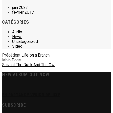
juin 2023
février 2017
CATÉGORIES
Audio
News
Uncategorized
Video
Précédent
Life on a Branch
Main Page
Suivant
The Duck And The Owl
NEW ALBUM OUT NOW!
EN PARTANCE VERION DELUXE
SUBSCRIBE